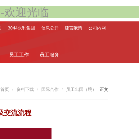
站-欢迎光临
图
3044永利集团
信息公开
建言献策
公司内网
员工工作
员工服务
正文
首页
资料下载
国际合作
员工出国（境）
及交流流程