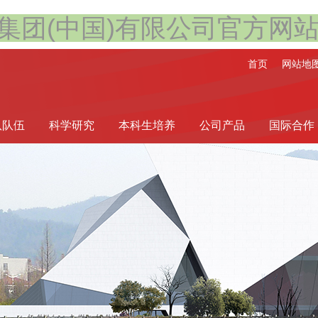
利集团(中国)有限公司官方网
首页
网站地
队队伍
科学研究
本科生培养
公司产品
国际合作