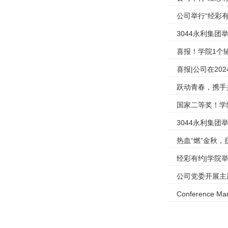
公司举行“经彩
​3044永利集团
喜报！学院1个
喜报|公司在20
跃动青春，携手
国家二等奖！学
​3044永利
热血“燃”金秋，
经彩有约|学院
​公司党委开展
Conference Man