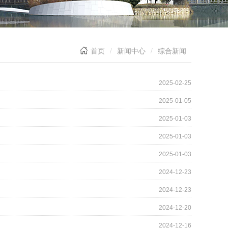
首页
新闻中心
综合新闻
2025-02-25
2025-01-05
2025-01-03
2025-01-03
2025-01-03
2024-12-23
2024-12-23
2024-12-20
2024-12-16