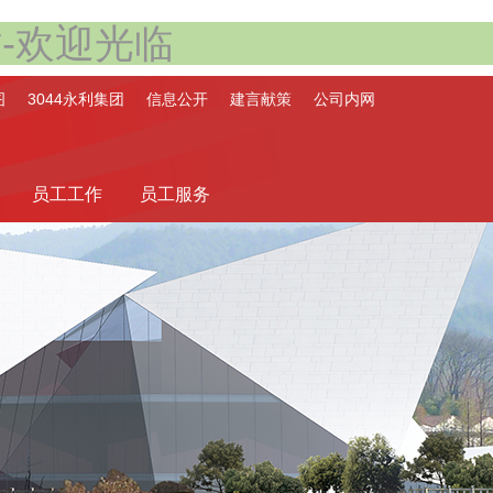
站-欢迎光临
图
3044永利集团
信息公开
建言献策
公司内网
员工工作
员工服务