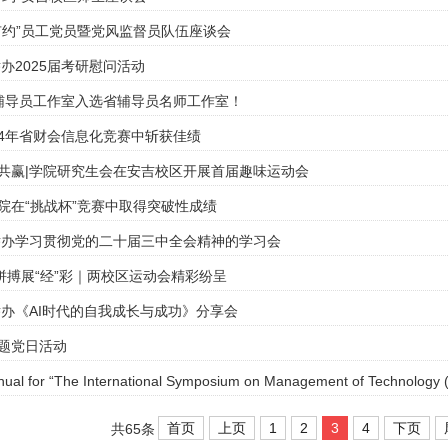
有约”员工党员暨党风监督员队伍座谈会
举办2025届考研慰问活动
辅导员工作室入选省辅导员名师工作室！
24年省财会信息化竞赛中斩获佳绩
共赢|学院研究生会在安吉校区开展首届趣味运动会
院在“挑战杯”竞赛中取得突破性成绩
集团举办学习贯彻党的二十届三中全会精神的学习会
拼搏展“经”彩｜两校区运动会精彩纷呈
举办《AI时代的自我成长与成功》分享会
主题党日活动
ual for “The International Symposium on Management of Technology 
首页
上页
1
2
3
4
下页
共65条