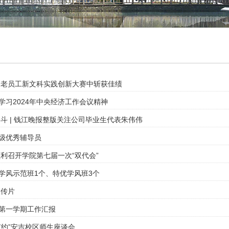
届老员工新文科实践创新大赛中斩获佳绩
学习2024年中央经济工作会议精神
奋斗 | 钱江晚报整版关注公司毕业生代表朱伟伟
级优秀辅导员
团顺利召开学院第七届一次“双代会”
学风示范班1个、特优学风班3个
宣传片
第一学期工作汇报
有约”安吉校区师生座谈会